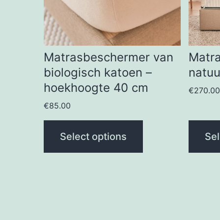
Matrasbeschermer van
Matr
biologisch katoen –
natuu
hoekhoogte 40 cm
€
270.0
€
85.00
Select options
Sel