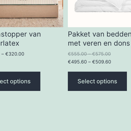
astopper van
Pakket van bedde
rlatex
met veren en dons
0
–
€
320.00
€
555.00
–
€
575.00
€
495.60
–
€
509.60
ect options
Select options